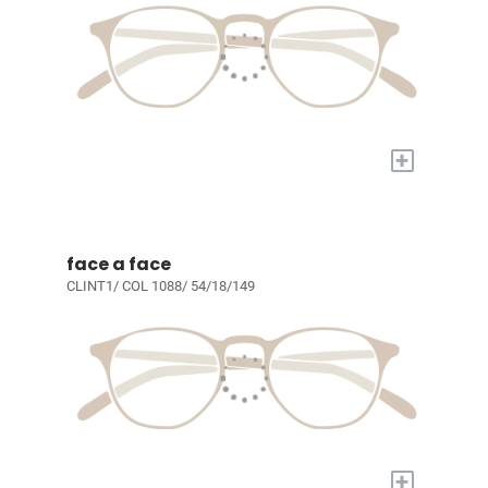
+
face a face
CLINT1/ COL 1088/ 54/18/149
+