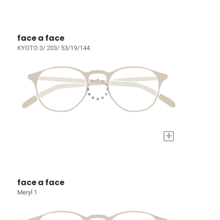
face a face
KYOTO 3/ 203/ 53/19/144
+
face a face
Meryl 1