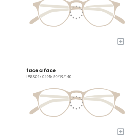
+
face a face
IPSSO1/ 0495/ 50/19/140
+