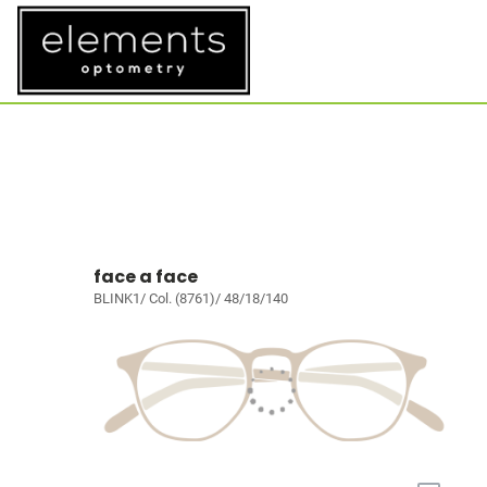
face a face
BLINK1/ Col. (8761)/ 48/18/140