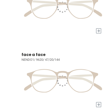
+
face a face
NENDO1/ 9620/ 47/20/144
+