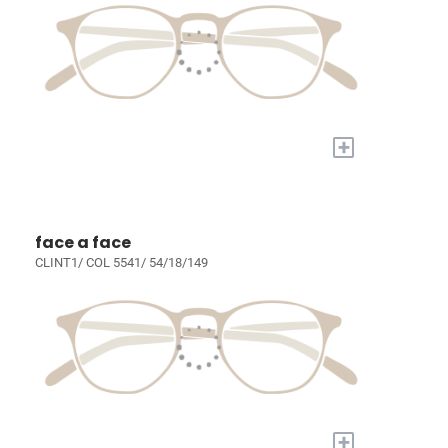
+
face a face
CLINT1/ COL 5541/ 54/18/149
+